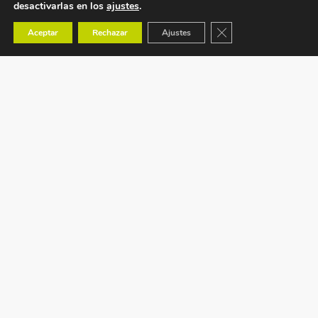
desactivarlas en los
ajustes
.
Cerrar el banner de co
Aceptar
Rechazar
Ajustes
Ctra. Tavernes de Valldigna s/n (CV-50) km 88,1