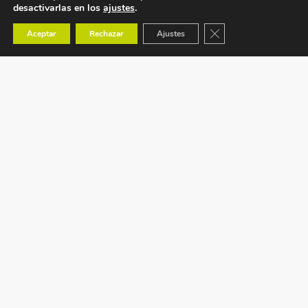
desactivarlas en los
ajustes
.
Cerrar el banner de co
Aceptar
Rechazar
Ajustes
Ctra. Tavernes de Valldigna s/n (CV-50) km 88,1