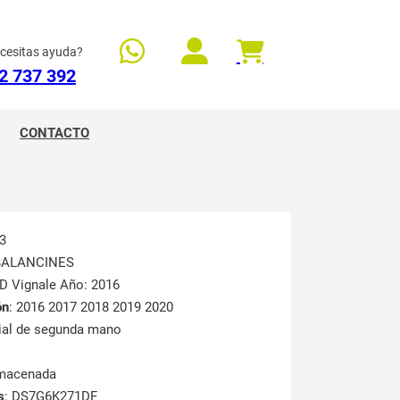
cesitas ayuda?
2 737 392
CONTACTO
3
 BALANCINES
D Vignale Año: 2016
ón
: 2016 2017 2018 2019 2020
rial de segunda mano
lmacenada
s
: DS7G6K271DF