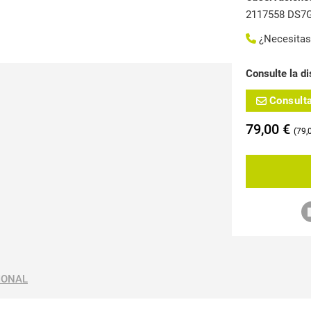
2117558 DS7
¿Necesita
Consulte la di
Consult
79,00
€
79,
IONAL