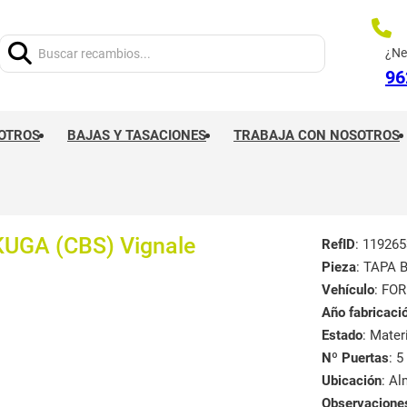
Buscar:
¿Ne
96
OTROS
BAJAS Y TASACIONES
TRABAJA CON NOSOTROS
UGA (CBS) Vignale
RefID
: 119265
Pieza
: TAPA
Vehículo
: FOR
Año fabricaci
Estado
: Mate
Nº Puertas
: 5
Ubicación
: A
Observacione