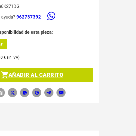
G6K271DG
s ayuda?
962737392
sponibilidad de esta pieza:
ar
00
€
AÑADIR AL CARRITO