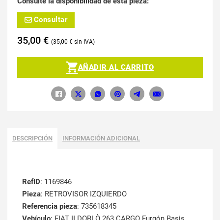
Consulte la disponibilidad de esta pieza:
Consultar
35,00
€
35,00
€
AÑADIR AL CARRITO
DESCRIPCIÓN
INFORMACIÓN ADICIONAL
RefID
: 1169846
Pieza
: RETROVISOR IZQUIERDO
Referencia pieza
: 735618345
Vehículo
: FIAT II DOBLÒ 263 CARGO Furgón Basis