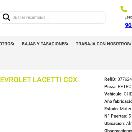
Buscar:
¿Ne
96
OTROS
BAJAS Y TASACIONES
TRABAJA CON NOSOTROS
EVROLET LACETTI CDX
RefID
: 377624
Pieza
: RETR
Vehículo
: CH
Año fabricaci
Estado
: Mate
Nº Puertas
: 5
Ubicación
: A
Observacione