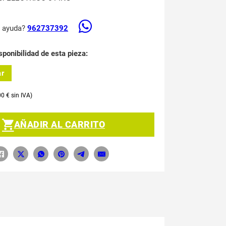
s ayuda?
962737392
sponibilidad de esta pieza:
ar
00
€
AÑADIR AL CARRITO