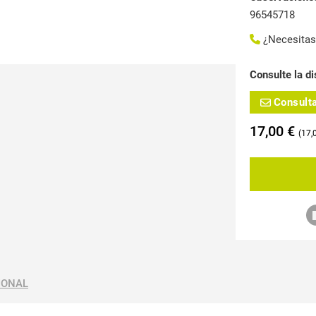
96545718
¿Necesita
Consulte la di
Consult
17,00
€
17,
IONAL