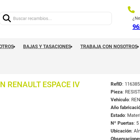
Buscar:
¿Ne
96
OTROS
BAJAS Y TASACIONES
TRABAJA CON NOSOTROS
N RENAULT ESPACE IV
RefID
: 116385
Pieza
: RESI
Vehículo
: RE
Año fabricaci
Estado
: Mate
Nº Puertas
: 5
Ubicación
: A
Observacione