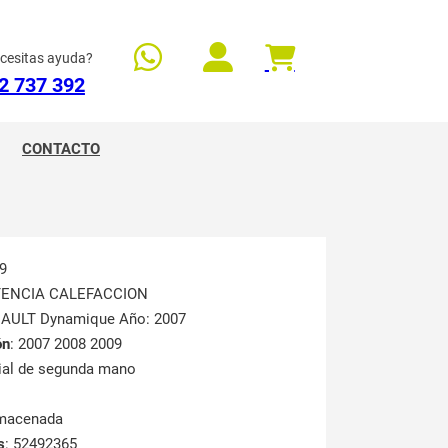
cesitas ayuda?
2 737 392
CONTACTO
9
STENCIA CALEFACCION
NAULT Dynamique Año: 2007
ón
: 2007 2008 2009
rial de segunda mano
lmacenada
s
: 52492365