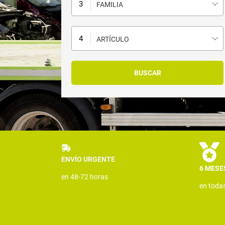
FAMILIA
ARTÍCULO
ENVÍO URGENTE
6 MESE
en 48-72 horas
en toda