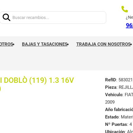
Buscar:
¿Ne
96
OTROS
BAJAS Y TASACIONES
TRABAJA CON NOSOTROS
 DOBLÒ (119) 1.3 16V
RefID
: 583021
)
Pieza
: REJI
Vehículo
: FIA
2009
Año fabricaci
Estado
: Mate
Nº Puertas
: 4
Ubicación
: A