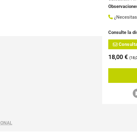
Observacione
¿Necesita
Consulte la di
Consult
18,00
€
18,
IONAL