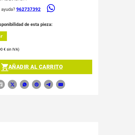
s ayuda?
962737392
sponibilidad de esta pieza:
ar
00
€
AÑADIR AL CARRITO