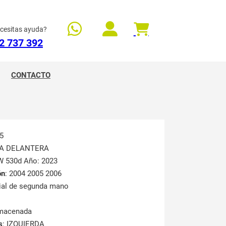
cesitas ayuda?
2 737 392
CONTACTO
5
LLA DELANTERA
W 530d Año: 2023
ón
: 2004 2005 2006
rial de segunda mano
lmacenada
s
: IZQUIERDA