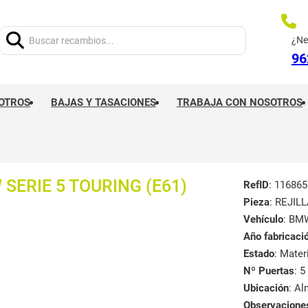
Buscar:
¿Ne
96
OTROS
BAJAS Y TASACIONES
TRABAJA CON NOSOTROS
SERIE 5 TOURING (E61)
RefID
: 116865
Pieza
: REJI
Vehículo
: BM
Año fabricaci
Estado
: Mate
Nº Puertas
: 5
Ubicación
: A
Observacione