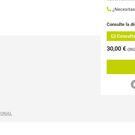
¿Necesita
Consulte la di
Consult
30,00
€
30,
IONAL