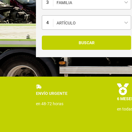
FAMILIA
ARTÍCULO
ENVÍO URGENTE
6 MESE
en 48-72 horas
en toda