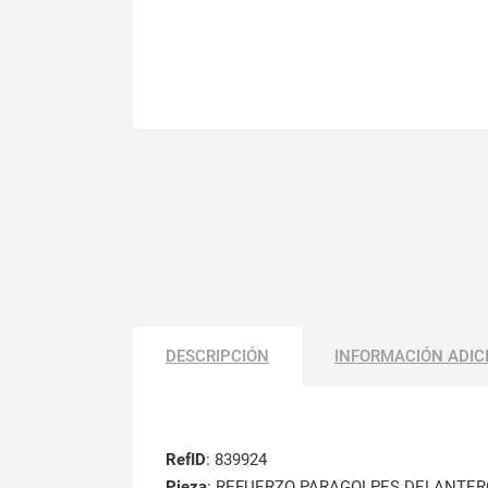
DESCRIPCIÓN
INFORMACIÓN ADIC
RefID
: 839924
Pieza
: REFUERZO PARAGOLPES DELANTER