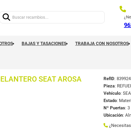
Buscar:
¿Ne
96
OTROS
BAJAS Y TASACIONES
TRABAJA CON NOSOTROS
DELANTERO SEAT AROSA
RefID
: 839924
Pieza
: REFU
Vehículo
: SEA
Estado
: Mate
Nº Puertas
: 3
Ubicación
: A
¿Necesita