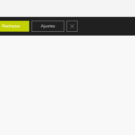
Cerrar el banner de cookies RGPD
Rechazar
Ajustes
ACEPTAMOS: