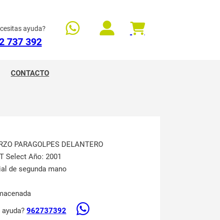
cesitas ayuda?
2 737 392
CONTACTO
ERZO PARAGOLPES DELANTERO
T Select Año: 2001
rial de segunda mano
lmacenada
s ayuda?
962737392