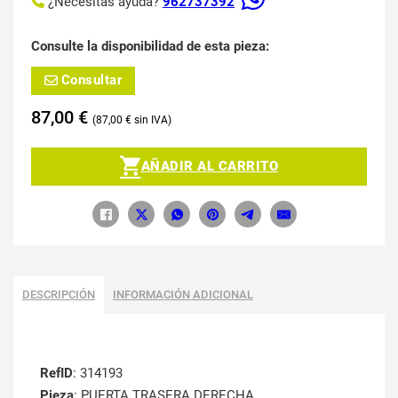
¿Necesitas ayuda?
962737392
Consulte la disponibilidad de esta pieza:
Consultar
87,00
€
87,00
€
AÑADIR AL CARRITO
DESCRIPCIÓN
INFORMACIÓN ADICIONAL
RefID
: 314193
Pieza
: PUERTA TRASERA DERECHA