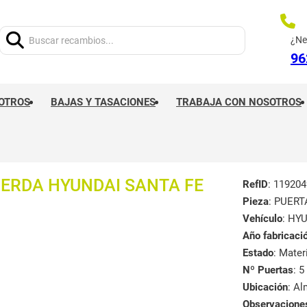
Buscar:
¿Ne
96
OTROS
BAJAS Y TASACIONES
TRABAJA CON NOSOTROS
IERDA HYUNDAI SANTA FE
RefID
: 119204
Pieza
: PUER
Vehículo
: HYU
Año fabricaci
Estado
: Mate
Nº Puertas
: 5
Ubicación
: A
Observacione