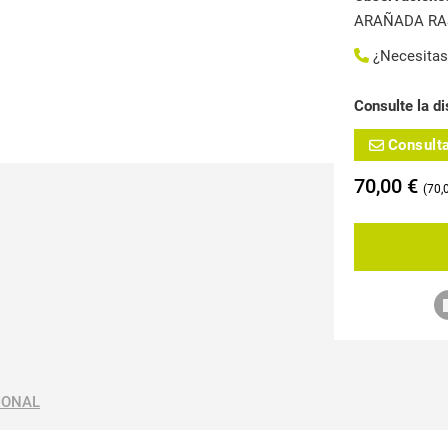
ARAÑADA RA
¿Necesita
Consulte la di
Consult
70,00
€
70,
IONAL