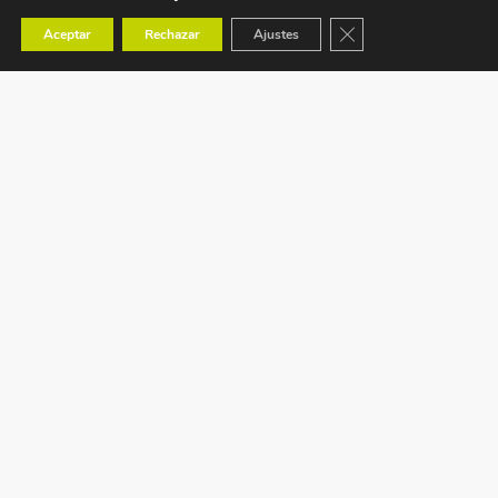
Cerrar el banner de co
Aceptar
Rechazar
Ajustes
Ctra. Tavernes de Valldigna s/n (CV-50) km 88,1