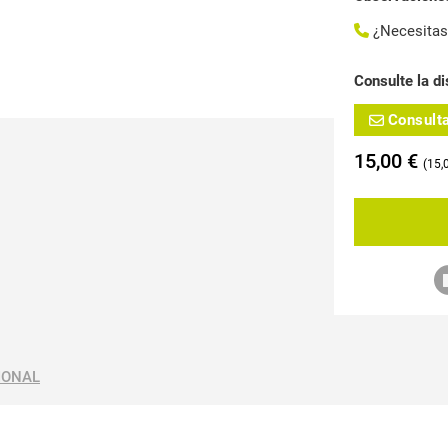
¿Necesita
Consulte la di
Consult
15,00
€
15,
IONAL