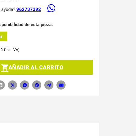
s ayuda?
962737392
sponibilidad de esta pieza:
ar
00
€
AÑADIR AL CARRITO