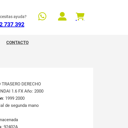
cesitas ayuda?
2 737 392
CONTACTO
TO TRASERO DERECHO
UNDAI 1.6 FX Año: 2000
ón
: 1999 2000
rial de segunda mano
lmacenada
s
: 92402A