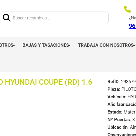
Buscar:
¿Ne
96
OTROS
BAJAS Y TASACIONES
TRABAJA CON NOSOTROS
 HYUNDAI COUPE (RD) 1.6
RefID
: 293679
Pieza
: PILO
Vehículo
: HY
Año fabricaci
Estado
: Mate
Nº Puertas
: 3
Ubicación
: A
Observacione