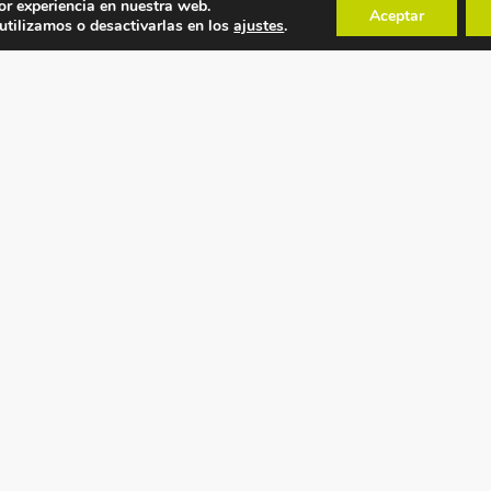
or experiencia en nuestra web.
Aceptar
tilizamos o desactivarlas en los
ajustes
.
POLÍTICAS
MAPA WEB
Política de privacidad
Inicio
Condiciones generales
Recambios