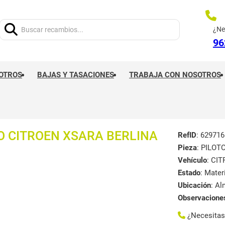
Buscar:
¿Ne
96
OTROS
BAJAS Y TASACIONES
TRABAJA CON NOSOTROS
O CITROEN XSARA BERLINA
RefID
: 629716
Pieza
: PILO
Vehículo
: CI
Estado
: Mate
Ubicación
: A
Observacione
¿Necesita