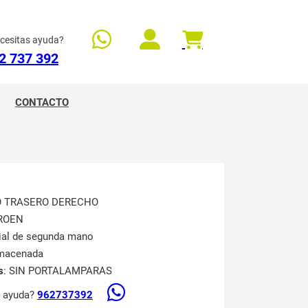
cesitas ayuda?
2 737 392
CONTACTO
TO TRASERO DERECHO
TROEN
rial de segunda mano
lmacenada
s
: SIN PORTALAMPARAS
s ayuda?
962737392