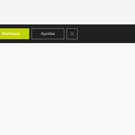
Cerrar el banner de cookies RGPD
Rechazar
Ajustes
ACEPTAMOS: