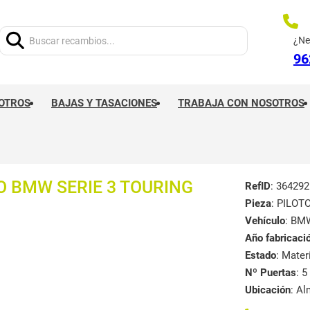
Buscar:
¿Ne
96
OTROS
BAJAS Y TASACIONES
TRABAJA CON NOSOTROS
O BMW SERIE 3 TOURING
RefID
: 364292
Pieza
: PILO
Vehículo
: BM
Año fabricaci
Estado
: Mate
Nº Puertas
: 5
Ubicación
: A