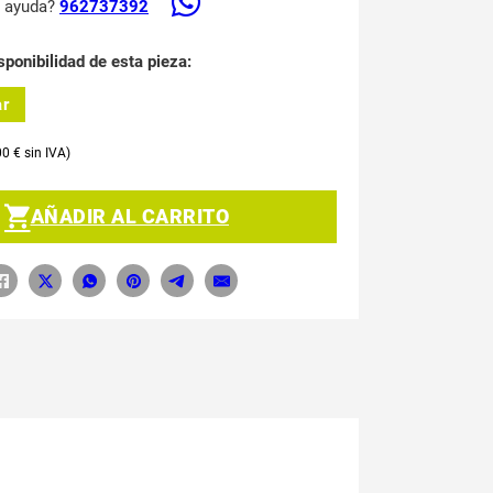
s ayuda?
962737392
sponibilidad de esta pieza:
ar
00
€
AÑADIR AL CARRITO