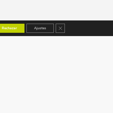
Cerrar el banner de cookies RGPD
Rechazar
Ajustes
ACEPTAMOS: