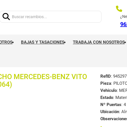
Buscar:
¿Ne
96
OTROS
BAJAS Y TASACIONES
TRABAJA CON NOSOTROS
CHO MERCEDES-BENZ VITO
RefID
: 945297
064)
Pieza
: PILO
Vehículo
: ME
Estado
: Mate
Nº Puertas
: 4
Ubicación
: A
Observacione