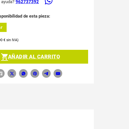
s ayuda?
962737392
sponibilidad de esta pieza:
ar
00
€
AÑADIR AL CARRITO