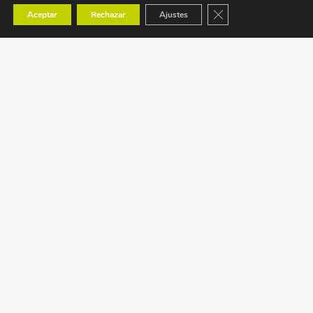
Cerrar el banner de co
Aceptar
Rechazar
Ajustes
Ctra. Tavernes de Valldigna s/n (CV-50) km 88,1
Benaguacil – VALENCIA