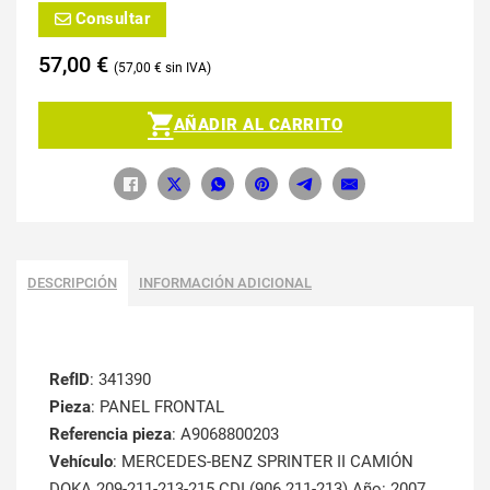
Consultar
57,00
€
57,00
€
AÑADIR AL CARRITO
DESCRIPCIÓN
INFORMACIÓN ADICIONAL
RefID
: 341390
Pieza
: PANEL FRONTAL
Referencia pieza
: A9068800203
Vehículo
: MERCEDES-BENZ SPRINTER II CAMIÓN
DOKA 209-211-213-215 CDI (906.211-213) Año: 2007