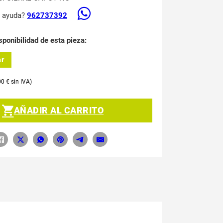
s ayuda?
962737392
sponibilidad de esta pieza:
ar
00
€
AÑADIR AL CARRITO