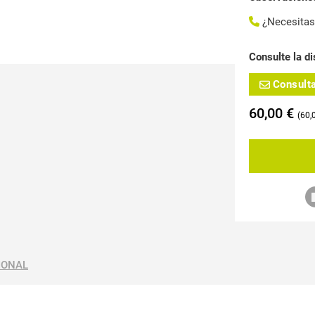
¿Necesita
Consulte la di
Consult
60,00
€
60,
IONAL