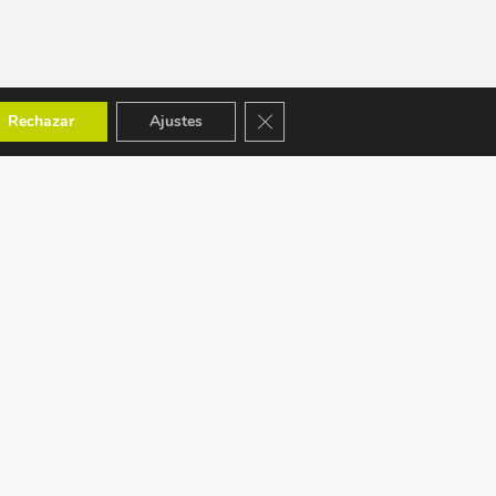
Cerrar el banner de cookies RGPD
Rechazar
Ajustes
ACEPTAMOS: