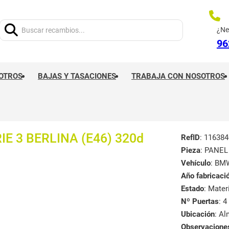
Buscar:
¿Ne
96
OTROS
BAJAS Y TASACIONES
TRABAJA CON NOSOTROS
E 3 BERLINA (E46) 320d
RefID
: 116384
Pieza
: PANE
Vehículo
: BM
Año fabricaci
Estado
: Mate
Nº Puertas
: 4
Ubicación
: A
Observacione