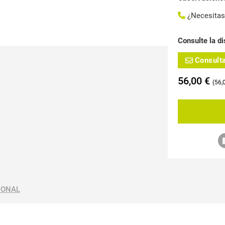
¿Necesita
Consulte la di
Consult
56,00
€
56,
IONAL