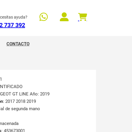
cesitas ayuda?
2 737 392
CONTACTO
1
ENTIFICADO
UGEOT GT LINE Año: 2019
ón
: 2017 2018 2019
rial de segunda mano
lmacenada
s
: 453673001