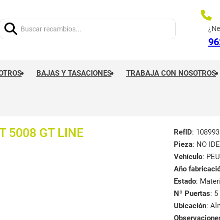
Buscar:
¿Ne
96
OTROS
BAJAS Y TASACIONES
TRABAJA CON NOSOTROS
 5008 GT LINE
RefID
: 108993
Pieza
: NO ID
Vehículo
: PE
Año fabricaci
Estado
: Mate
Nº Puertas
: 5
Ubicación
: A
Observacione