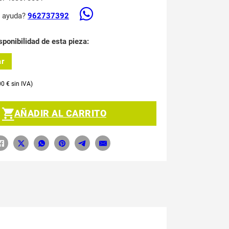
s ayuda?
962737392
sponibilidad de esta pieza:
ar
00
€
AÑADIR AL CARRITO