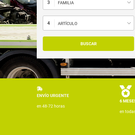
FAMILIA
ARTÍCULO
ENVÍO URGENTE
6 MESE
en 48-72 horas
en toda