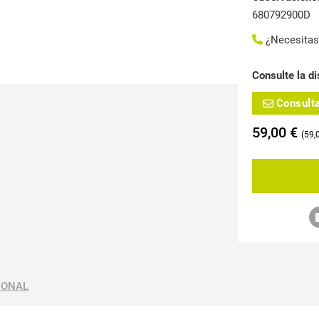
680792900D
¿Necesita
Consulte la di
Consult
59,00
€
59,
IONAL