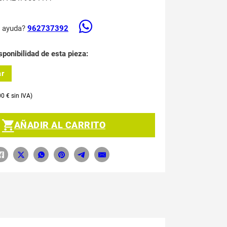
s ayuda?
962737392
sponibilidad de esta pieza:
ar
00
€
AÑADIR AL CARRITO