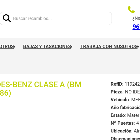
Buscar:
¿Ne
96
OTROS
BAJAS Y TASACIONES
TRABAJA CON NOSOTROS
ES-BENZ CLASE A (BM
RefID
: 119242
86)
Pieza
: NO ID
Vehículo
: ME
Año fabricaci
Estado
: Mate
Nº Puertas
: 4
Ubicación
: A
Observacione