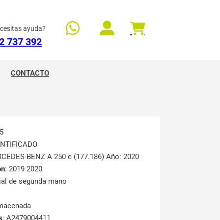
cesitas ayuda?
2 737 392
CONTACTO
5
ENTIFICADO
RCEDES-BENZ A 250 e (177.186) Año: 2020
ón
: 2019 2020
rial de segunda mano
lmacenada
s
: A2479004411