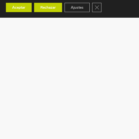
Cerrar el banner de co
Aceptar
Rechazar
Ajustes
Ctra. Tavernes de Valldigna s/n (CV-50) km 88,1
Benaguacil – VALENCIA