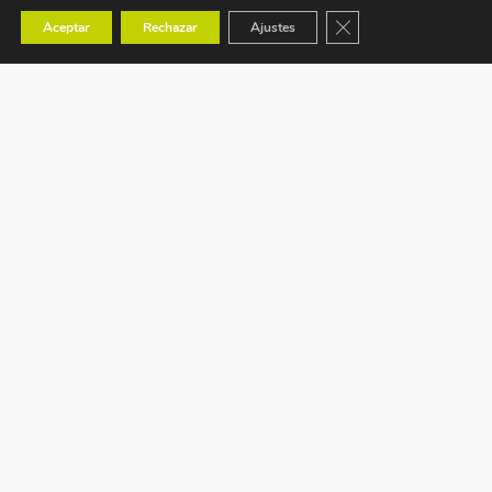
Cerrar el banner de co
Aceptar
Rechazar
Ajustes
Ctra. Tavernes de Valldigna s/n (CV-50) km 88,1