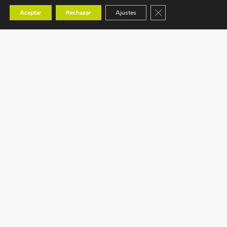
Cerrar el banner de co
Aceptar
Rechazar
Ajustes
Ctra. Tavernes de Valldigna s/n (CV-50) km 88,1