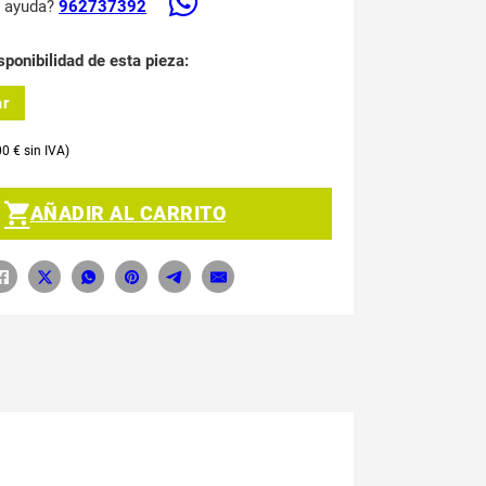
s ayuda?
962737392
sponibilidad de esta pieza:
ar
00
€
AÑADIR AL CARRITO