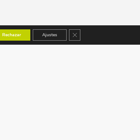
Cerrar el banner de cookies RGPD
Rechazar
Ajustes
ACEPTAMOS: