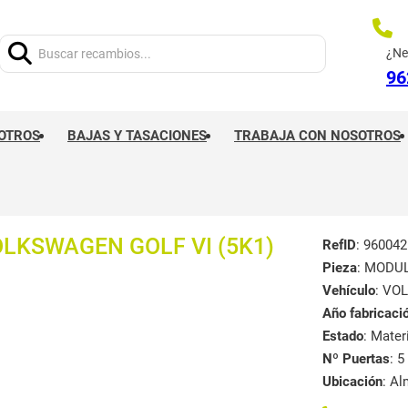
Buscar:
¿Ne
96
OTROS
BAJAS Y TASACIONES
TRABAJA CON NOSOTROS
LKSWAGEN GOLF VI (5K1)
RefID
: 960042
Pieza
: MODU
Vehículo
: VO
Año fabricaci
Estado
: Mate
Nº Puertas
: 5
Ubicación
: A