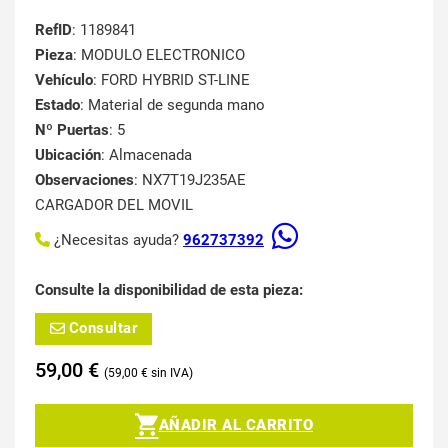
RefID
: 1189841
Pieza
: MODULO ELECTRONICO
Vehículo
: FORD HYBRID ST-LINE
Estado
: Material de segunda mano
Nº Puertas
: 5
Ubicación
: Almacenada
Observaciones
: NX7T19J235AE
CARGADOR DEL MOVIL
¿Necesitas ayuda?
962737392
Consulte la disponibilidad de esta pieza:
Consultar
59,00
€
59,00
€
AÑADIR AL CARRITO