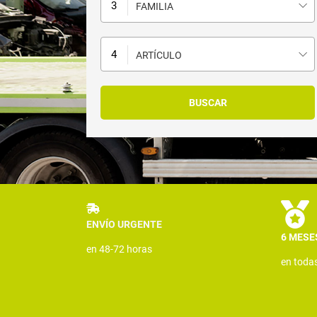
FAMILIA
ARTÍCULO
ENVÍO URGENTE
6 MESE
en 48-72 horas
en toda