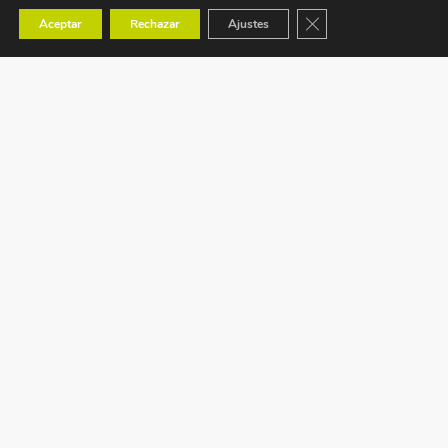
Cerrar el banner de co
Aceptar
Rechazar
Ajustes
Ctra. Tavernes de Valldigna s/n (CV-50) km 88,1
Benaguacil – VALENCIA