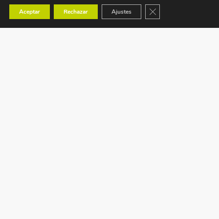
Cerrar el banner de co
Aceptar
Rechazar
Ajustes
Ctra. Tavernes de Valldigna s/n (CV-50) km 88,1
Benaguacil – VALENCIA