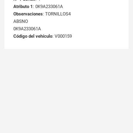
Atributo 1
: 0K9A233061A
Observaciones
: TORNILLOS4
ABSNO
0K9A233061A
Código del vehículo
: V000159