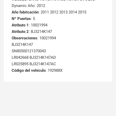
Dynamic Año: 2012
Año fabricación
: 2011 2012 2013 2014 2015
Nº Puertas
: 5
Atributo 1
: 10021994
Atributo 2
: BJ3214K147
Observaciones
: 10021994
BJ3214K147
SN80500121370043
LR042668 BJ3214K147AD
LR025895 BJ3214K147AC
Código del vehículo
: 192988X