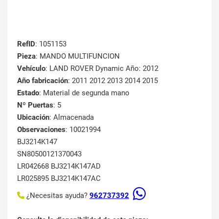
RefID
: 1051153
Pieza
: MANDO MULTIFUNCION
Vehículo
: LAND ROVER Dynamic Año: 2012
Año fabricación
: 2011 2012 2013 2014 2015
Estado
: Material de segunda mano
Nº Puertas
: 5
Ubicación
: Almacenada
Observaciones
: 10021994
BJ3214K147
SN80500121370043
LR042668 BJ3214K147AD
LR025895 BJ3214K147AC
¿Necesitas ayuda?
962737392