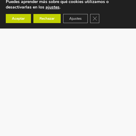
Puedes aprender más sobre qué cookies utilizamos o
desactivarlas en los
ajustes
.
Cerrar el banner de co
Aceptar
Rechazar
Ajustes