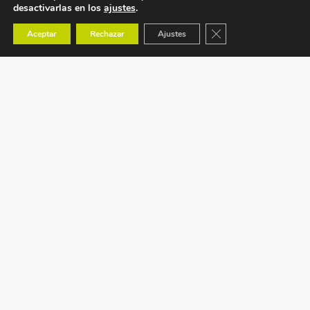
desactivarlas en los
ajustes
.
Cerrar el banner de co
Aceptar
Rechazar
Ajustes
Ctra. Tavernes de Valldigna s/n (CV-50) km 88,1