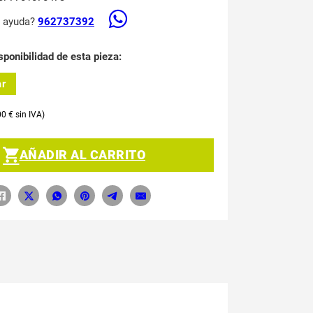
s ayuda?
962737392
sponibilidad de esta pieza:
ar
00
€
AÑADIR AL CARRITO