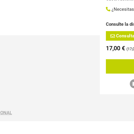
¿Necesita
Consulte la di
Consult
17,00
€
17,
IONAL