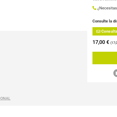
¿Necesita
Consulte la di
Consult
17,00
€
17,
IONAL