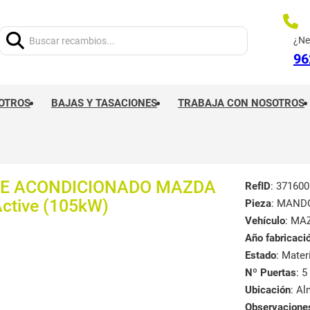
Buscar:
¿Ne
96
OTROS
BAJAS Y TASACIONES
TRABAJA CON NOSOTROS
RE ACONDICIONADO MAZDA
RefID
: 371600
ctive (105kW)
Pieza
: MAND
Vehículo
: MA
Año fabricaci
Estado
: Mate
Nº Puertas
: 5
Ubicación
: A
Observacione