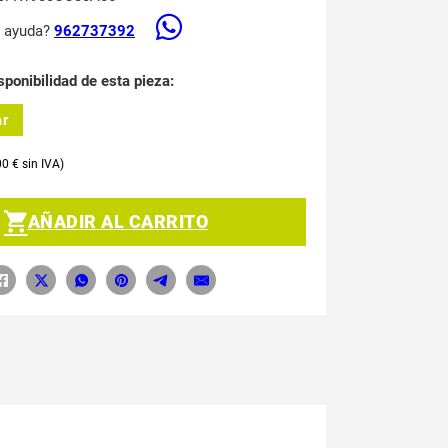
s ayuda?
962737392
sponibilidad de esta pieza:
ar
00
€
AÑADIR AL CARRITO