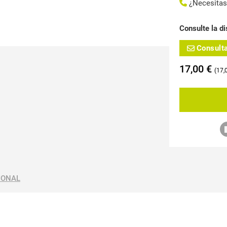
¿Necesita
Consulte la di
Consult
17,00
€
17,
IONAL