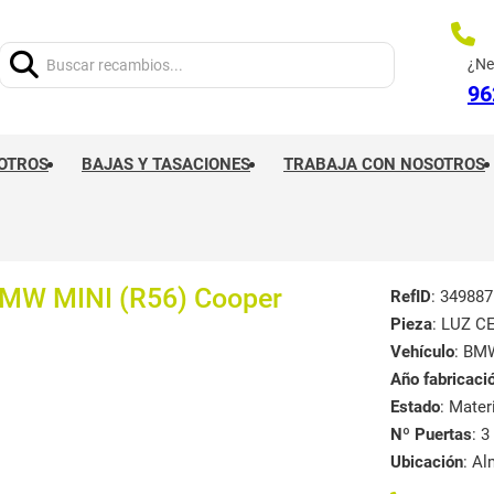
Buscar:
¿Ne
96
OTROS
BAJAS Y TASACIONES
TRABAJA CON NOSOTROS
MW MINI (R56) Cooper
RefID
: 349887
Pieza
: LUZ 
Vehículo
: BM
Año fabricaci
Estado
: Mate
Nº Puertas
: 3
Ubicación
: A