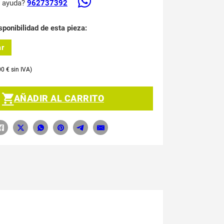
s ayuda?
962737392
sponibilidad de esta pieza:
ar
00
€
AÑADIR AL CARRITO