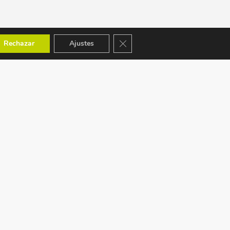
Cerrar el banner de cookies RGPD
Rechazar
Ajustes
ACEPTAMOS: