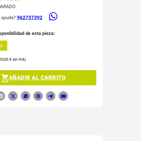
PARADO
s ayuda?
962737392
sponibilidad de esta pieza:
ar
20,00
€
AÑADIR AL CARRITO