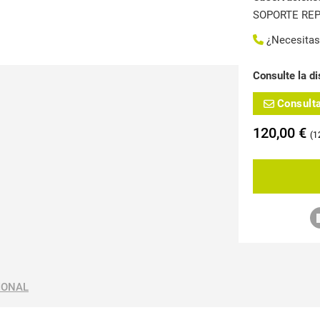
SOPORTE RE
¿Necesita
Consulte la di
Consult
120,00
€
1
IONAL