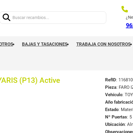
Buscar:
¿Ne
96
OTROS
BAJAS Y TASACIONES
TRABAJA CON NOSOTROS
RIS (P13) Active
RefID
: 116810
Pieza
: FARO 
Vehículo
: TO
Año fabricaci
Estado
: Mate
Nº Puertas
: 5
Ubicación
: A
Observacione