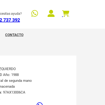
cesitas ayuda?
2 737 392
CONTACTO
IZQUIERDO
RD Año: 1988
rial de segunda mano
lmacenada
s
: 97AX13006CA
A