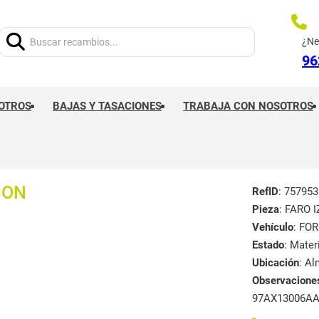
Buscar:
¿Ne
96
OTROS
BAJAS Y TASACIONES
TRABAJA CON NOSOTROS
ION
RefID
: 757953
Pieza
: FARO 
Vehículo
: FO
Estado
: Mate
Ubicación
: A
Observacione
97AX13006A