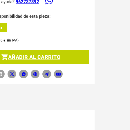
s ayuda?
962737392
sponibilidad de esta pieza:
ar
00
€
AÑADIR AL CARRITO