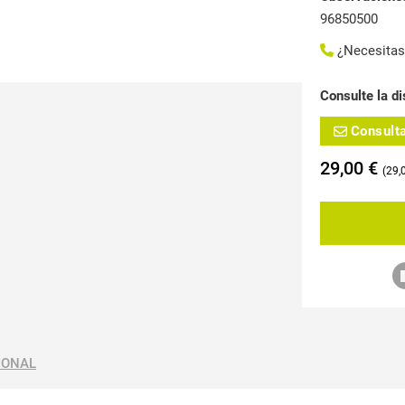
96850500
¿Necesita
Consulte la di
Consult
29,00
€
29,
IONAL