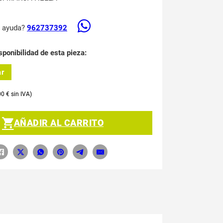
s ayuda?
962737392
sponibilidad de esta pieza:
ar
00
€
AÑADIR AL CARRITO