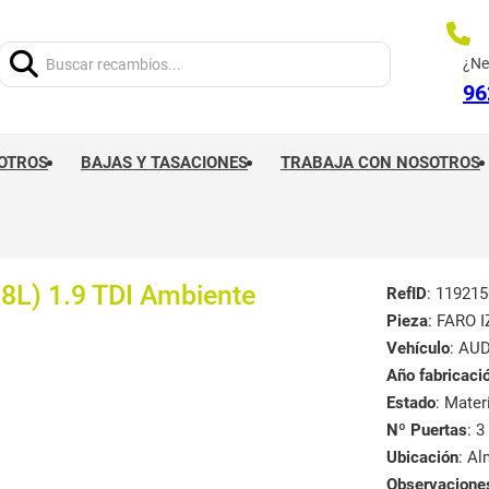
Buscar:
¿Ne
96
OTROS
BAJAS Y TASACIONES
TRABAJA CON NOSOTROS
8L) 1.9 TDI Ambiente
RefID
: 119215
Pieza
: FARO 
Vehículo
: AUD
Año fabricaci
Estado
: Mate
Nº Puertas
: 3
Ubicación
: A
Observacione