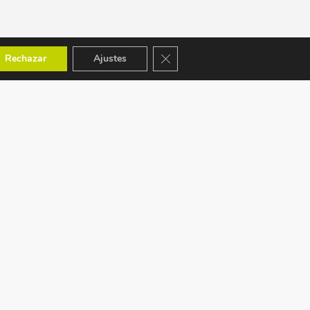
Cerrar el banner de cookies RGPD
Rechazar
Ajustes
ACEPTAMOS: