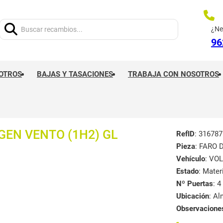
Buscar:
¿Ne
96
OTROS
BAJAS Y TASACIONES
TRABAJA CON NOSOTROS
EN VENTO (1H2) GL
RefID
: 316787
Pieza
: FARO
Vehículo
: VO
Estado
: Mate
Nº Puertas
: 4
Ubicación
: A
Observacione