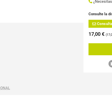
¿Necesita
Consulte la di
Consult
17,00
€
17,
IONAL