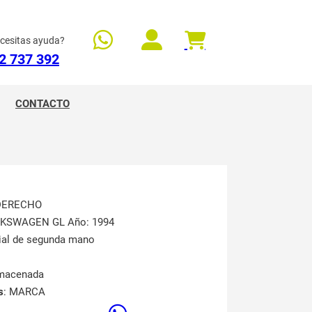
cesitas ayuda?
2 737 392
CONTACTO
 DERECHO
LKSWAGEN GL Año: 1994
rial de segunda mano
lmacenada
s
: MARCA