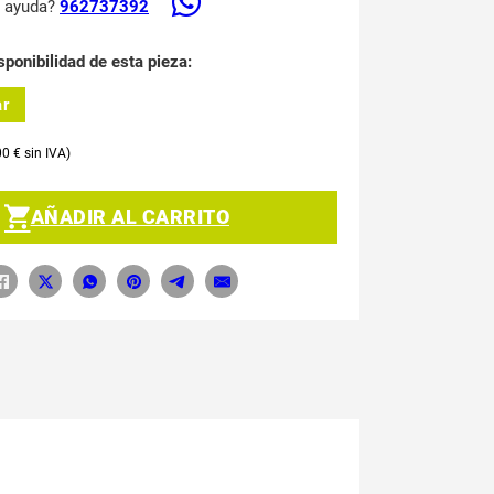
s ayuda?
962737392
sponibilidad de esta pieza:
ar
00
€
AÑADIR AL CARRITO