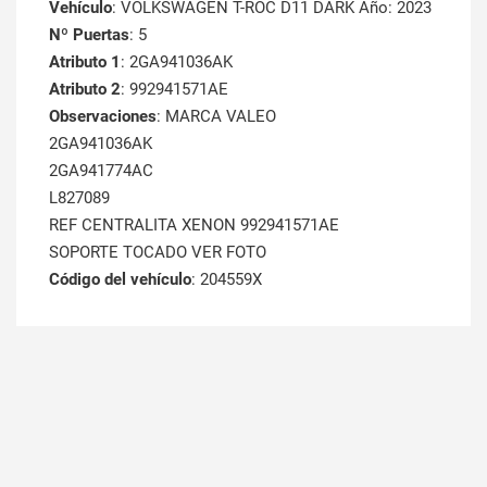
Vehículo
: VOLKSWAGEN T-ROC D11 DARK Año: 2023
Nº Puertas
: 5
Atributo 1
: 2GA941036AK
Atributo 2
: 992941571AE
Observaciones
: MARCA VALEO
2GA941036AK
2GA941774AC
L827089
REF CENTRALITA XENON 992941571AE
SOPORTE TOCADO VER FOTO
Código del vehículo
: 204559X