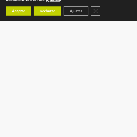
Cerrar el banner de co
Aceptar
Rechazar
Ajustes
Ctra. Tavernes de Valldigna s/n (CV-50) km 88,1