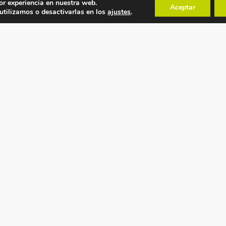
or experiencia en nuestra web.
Aceptar
tilizamos o desactivarlas en los
ajustes
.
POLÍTICAS
MAPA WEB
Política de privacidad
Inicio
Condiciones generales
Recambios