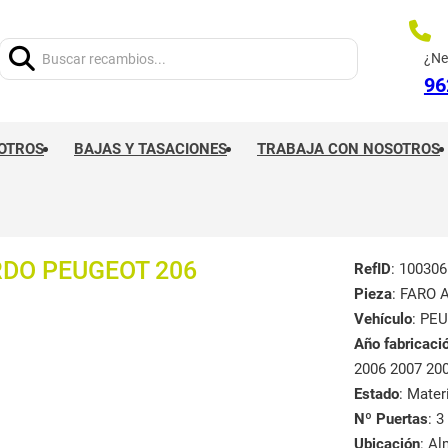
Buscar:
¿Ne
96
OTROS
BAJAS Y TASACIONES
TRABAJA CON NOSOTROS
RDO PEUGEOT 206
RefID
: 100306
Pieza
: FARO 
Vehículo
: PE
Año fabricaci
2006 2007 20
Estado
: Mate
Nº Puertas
: 3
Ubicación
: A