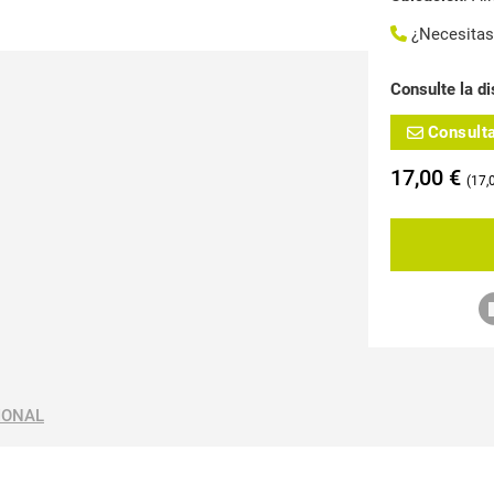
¿Necesita
Consulte la di
Consult
17,00
€
17,
IONAL