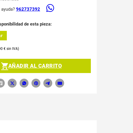
s ayuda?
962737392
sponibilidad de esta pieza:
ar
00
€
AÑADIR AL CARRITO