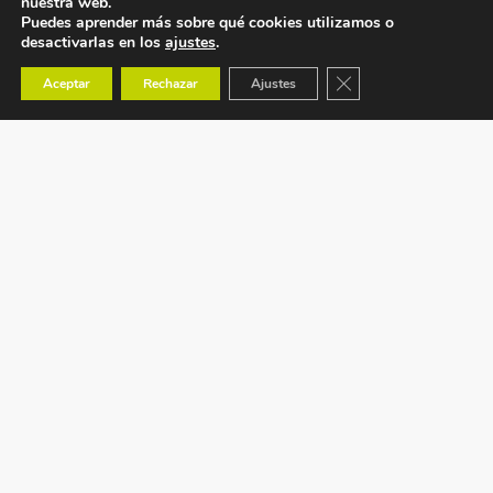
nuestra web.
Puedes aprender más sobre qué cookies utilizamos o
desactivarlas en los
ajustes
.
Cerrar el banner de co
Aceptar
Rechazar
Ajustes