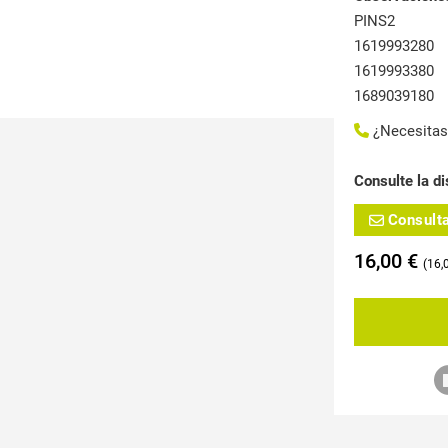
PINS2
1619993280
1619993380
1689039180
¿Necesita
Consulte la di
Consult
16,00
€
16,