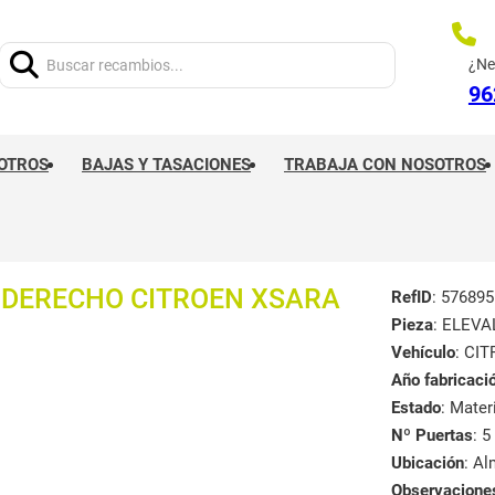
Buscar:
¿Ne
96
OTROS
BAJAS Y TASACIONES
TRABAJA CON NOSOTROS
 DERECHO CITROEN XSARA
RefID
: 576895
Pieza
: ELEV
Vehículo
: CI
Año fabricaci
Estado
: Mate
Nº Puertas
: 5
Ubicación
: A
Observacione