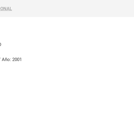
IONAL
O
 Año: 2001