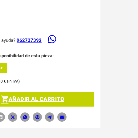
s ayuda?
962737392
sponibilidad de esta pieza:
ar
00
€
AÑADIR AL CARRITO