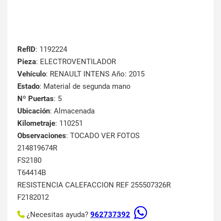
RefID
: 1192224
Pieza
: ELECTROVENTILADOR
Vehículo
: RENAULT INTENS Año: 2015
Estado
: Material de segunda mano
Nº Puertas
: 5
Ubicación
: Almacenada
Kilometraje
: 110251
Observaciones
: TOCADO VER FOTOS
214819674R
FS2180
T64414B
RESISTENCIA CALEFACCION REF 255507326R
F2182012
¿Necesitas ayuda?
962737392