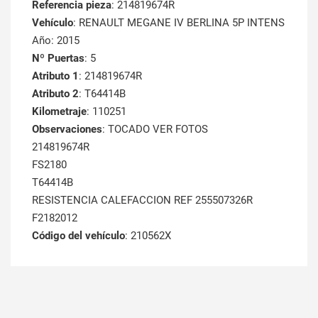
Referencia pieza
: 214819674R
Vehículo
: RENAULT MEGANE IV BERLINA 5P INTENS
Año: 2015
Nº Puertas
: 5
Atributo 1
: 214819674R
Atributo 2
: T64414B
Kilometraje
: 110251
Observaciones
: TOCADO VER FOTOS
214819674R
FS2180
T64414B
RESISTENCIA CALEFACCION REF 255507326R
F2182012
Código del vehículo
: 210562X