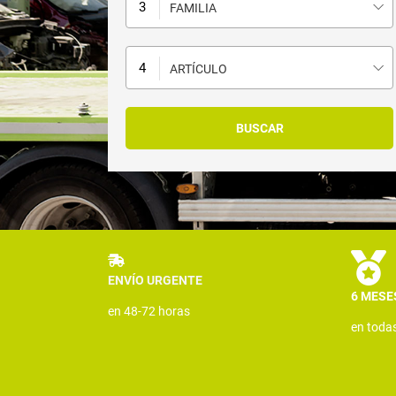
FAMILIA
ARTÍCULO
ENVÍO URGENTE
6 MESE
en 48-72 horas
en toda