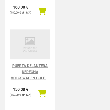
4x4
180,00
€
180,00
€
PUERTA DELANTERA
DERECHA
VOLKSWAGEN GOLF VI
5K110.2008 Rabbit
150,00
€
BlueMotion
150,00
€