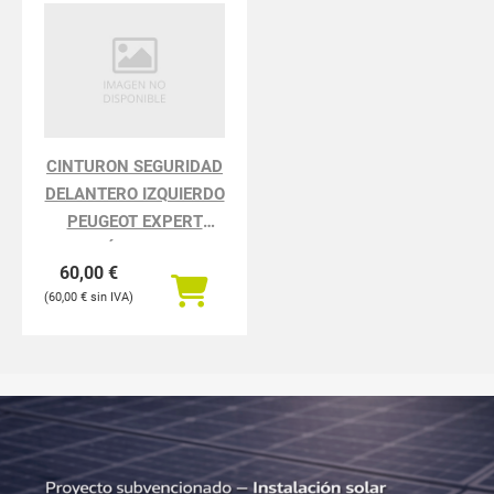
CINTURON SEGURIDAD
DELANTERO IZQUIERDO
PEUGEOT EXPERT
FURGÓN PREMIUM
60,00
€
STANDARD
60,00
€